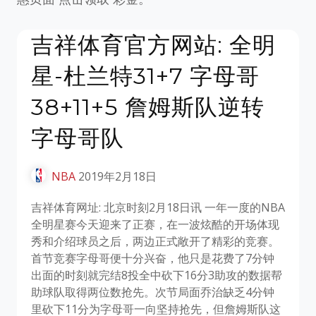
吉祥体育官方网站: 全明
星-杜兰特31+7 字母哥
38+11+5 詹姆斯队逆转
字母哥队
NBA
2019年2月18日
吉祥体育网址: 北京时刻2月18日讯 一年一度的NBA
全明星赛今天迎来了正赛，在一波炫酷的开场体现
秀和介绍球员之后，两边正式敞开了精彩的竞赛。
首节竞赛字母哥便十分兴奋，他只是花费了7分钟
出面的时刻就完结8投全中砍下16分3助攻的数据帮
助球队取得两位数抢先。次节局面乔治缺乏4分钟
里砍下11分为字母哥一向坚持抢先，但詹姆斯队这