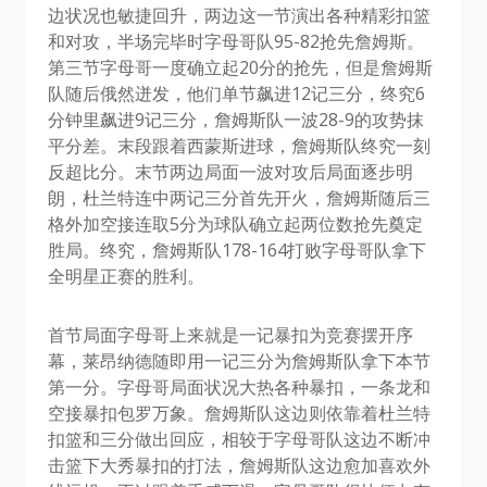
边状况也敏捷回升，两边这一节演出各种精彩扣篮
和对攻，半场完毕时字母哥队95-82抢先詹姆斯。
第三节字母哥一度确立起20分的抢先，但是詹姆斯
队随后俄然迸发，他们单节飙进12记三分，终究6
分钟里飙进9记三分，詹姆斯队一波28-9的攻势抹
平分差。末段跟着西蒙斯进球，詹姆斯队终究一刻
反超比分。末节两边局面一波对攻后局面逐步明
朗，杜兰特连中两记三分首先开火，詹姆斯随后三
格外加空接连取5分为球队确立起两位数抢先奠定
胜局。终究，詹姆斯队178-164打败字母哥队拿下
全明星正赛的胜利。
首节局面字母哥上来就是一记暴扣为竞赛摆开序
幕，莱昂纳德随即用一记三分为詹姆斯队拿下本节
第一分。字母哥局面状况大热各种暴扣，一条龙和
空接暴扣包罗万象。詹姆斯队这边则依靠着杜兰特
扣篮和三分做出回应，相较于字母哥队这边不断冲
击篮下大秀暴扣的打法，詹姆斯队这边愈加喜欢外