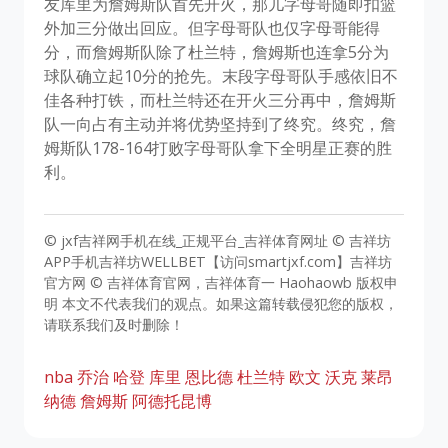
友库里为詹姆斯队首先开火，那儿字母哥随即扣篮
外加三分做出回应。但字母哥队也仅字母哥能得
分，而詹姆斯队除了杜兰特，詹姆斯也连拿5分为
球队确立起10分的抢先。末段字母哥队手感依旧不
佳各种打铁，而杜兰特还在开火三分再中，詹姆斯
队一向占有主动并将优势坚持到了终究。终究，詹
姆斯队178-164打败字母哥队拿下全明星正赛的胜
利。
© jxf吉祥网手机在线_正规平台_吉祥体育网址 © 吉祥坊
APP手机吉祥坊WELLBET【访问smartjxf.com】吉祥坊
官方网 © 吉祥体育官网，吉祥体育一 Haohaowb 版权申
明 本文不代表我们的观点。如果这篇转载侵犯您的版权，
请联系我们及时删除！
nba
乔治
哈登
库里
恩比德
杜兰特
欧文
沃克
莱昂
纳德
詹姆斯
阿德托昆博