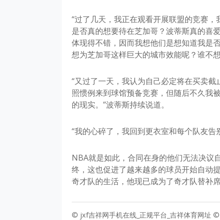
“过了几天，我正在观看开展联盟的竞赛，
是否真的想要待在芝加哥？波蒂斯真的喜爱
体现得不错，因而我想他们是想知道我是
想为芝加哥这样巨大的城市效能呢？谁不想
“又过了一天，我认为自己必定将在买卖截
照惯例来到球馆预备竞赛，但随后不久我
的现实。”波蒂斯持续说道。
“我的心碎了，我回到更衣室和每个队友告
NBA就是如此，合同在身的他们无法决议
终，这也促进了越来越多的球员开始自动
奇才队的生活，他现已成为了奇才队替补
© jxf吉祥网手机在线_正规平台_吉祥体育网址 © 吉