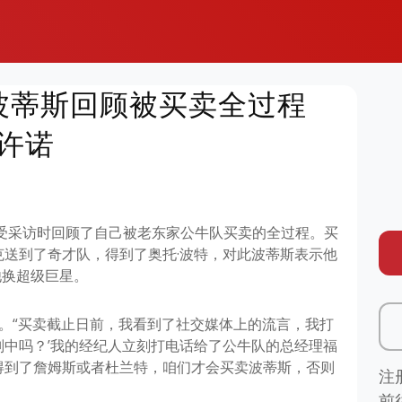
 波蒂斯回顾被买卖全过程
许诺
承受采访时回顾了自己被老东家公牛队买卖的全过程。买
克送到了奇才队，得到了奥托·波特，对此波蒂斯表示他
他换超级巨星。
道。“买卖截止日前，我看到了社交媒体上的流言，我打
判中吗？’我的经纪人立刻打电话给了公牛队的总经理福
得到了詹姆斯或者杜兰特，咱们才会买卖波蒂斯，否则
注
前