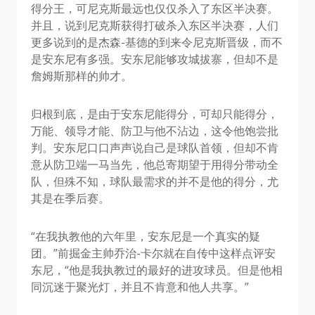
得分王，可尼克斯最远也仅仅杀入了东区半决赛。
并且，说到尼克斯获得打破杀入东区半决赛，人们
更多说到的是杰森-基德的到来令尼克斯晋级，而不
是安东尼有多强。安东尼能够攻城拔寨，但却不是
詹姆斯那样的帅才。
归根到底，是由于安东尼能得分，可却只能得分，
万能、领导才能、防卫与他不沾边，这令他饱尝批
判。安东尼口口声声说自己是球队首领，但却不肯
意从防卫端一马当先，他总寄期望于用得分带动全
队，但殊不知，球队最需求的并不是他的得分，尤
其是在季后赛。
“在我执教他的六年里，安东尼是一个真实的疑
团。”前掘金主帅乔治-卡尔就在自传中这样点评安
东尼，“他是我执教过的最好的进攻球员。但是他相
同沉迷于聚光灯，并且不肯意和他人共享。”