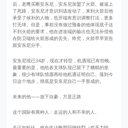
后，老鹰买断安东尼，安东尼加盟了火箭。被逼上
了死路，安东尼才意识到该改动了，来到火箭后他
承受了候补的人物，也开端有意识调整打法，更多
打无球。但是，事前没有做过预备的他体现底子达
不到火箭的要求，他在进攻端的输出也无法补偿他
在防卫端给火箭形成的丢失。终究，火箭早早宣告
跟安东尼分手。
安东尼现已34岁，现在才转型，机遇现已有些晚。
最重要的是，他给各支球队现已留下了糟糕的形
象，很少有球队情愿再给他机遇证明自己。落到今
日这个地步，彻底是安东尼自己一手形成的。
未来的他——放下自豪，方是正路
这个国际有两种人：走运的人和不幸的人。
走运如科比，他在生计晚期回绝转型（也无力转