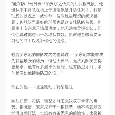
“他在防卫端对自己的要求之低真的让我很气愤。他
也从来不肯意在场上干脏活累活并防住对手。我最
理想的状况是，或许每一位教练最理想的状况都
是，你球队里最好的球员也是这支球队的首领。但
是由于安东尼只情愿进攻，他无法领导掘金队，即
使他说过他想当一名球队首领。执教他意味着要练
习他的防卫以及补偿他的情绪。”
包含安东尼的前队友内内也说过：“安东尼本能够成
为联盟最强的球员，但他太自私，无法则队友变得
更超卓。他有许多超卓的技能，也有防卫才能，条
件是假如他情愿防卫的话。”
现在的他——被逼改动，转型遇阻
国际在变，习惯、调整才能怎么决议了未来的走
势。很惋惜，安东尼归于一根筋型，他不肯意顺应
潮流改动打法，也没有有备无患的前瞻性，比及被