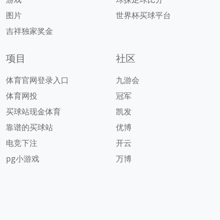
图片
世界杯买球平台
吉祥独家奖金
项目
社区
体育官网登录入口
九游会
体育网投
冠军
买球站现金体育
凯发
靠谱的买球站
优博
电竞下注
开云
pg小游戏
万博