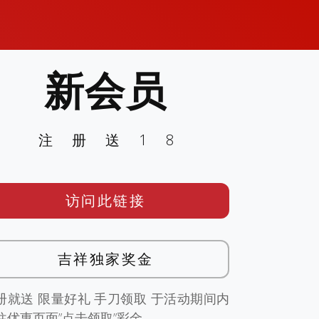
新会员
注册送18
访问此链接
吉祥独家奖金
册就送 限量好礼 手刀领取 于活动期间内
往优惠页面”点击领取”彩金。