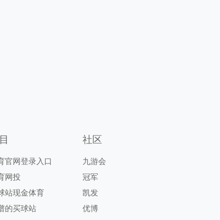
目
社区
育官网登录入口
九游会
育网投
冠军
球站现金体育
凯发
谱的买球站
优博