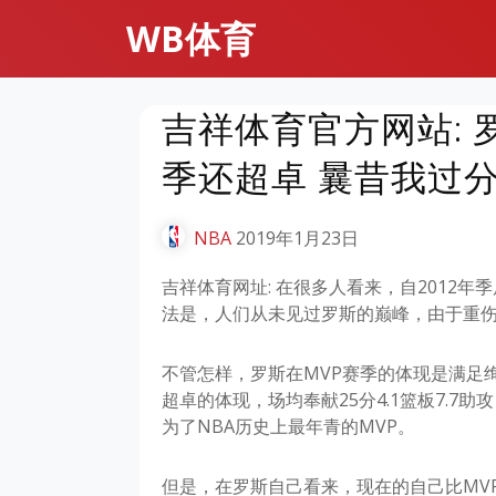
WB体育
吉祥体育官方网站: 
季还超卓 曩昔我过
NBA
2019年1月23日
吉祥体育网址: 在很多人看来，自2012
法是，人们从未见过罗斯的巅峰，由于重伤
不管怎样，罗斯在MVP赛季的体现是满足绚烂
超卓的体现，场均奉献25分4.1篮板7.
为了NBA历史上最年青的MVP。
但是，在罗斯自己看来，现在的自己比MVP