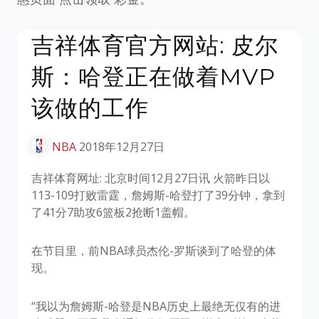
吉祥体育官方网站: 皮尔
斯：哈登正在做着MVP
该做的工作
NBA
2018年12月27日
吉祥体育网址: 北京时间12月27日讯 火箭昨日以
113-109打败雷霆，詹姆斯-哈登打了39分钟，拿到
了41分7助攻6篮板2抢断1盖帽。
在节目里，前NBA球员杰伦-罗斯谈到了哈登的体
现。
“我以为詹姆斯-哈登是NBA历史上最绝无仅有的进