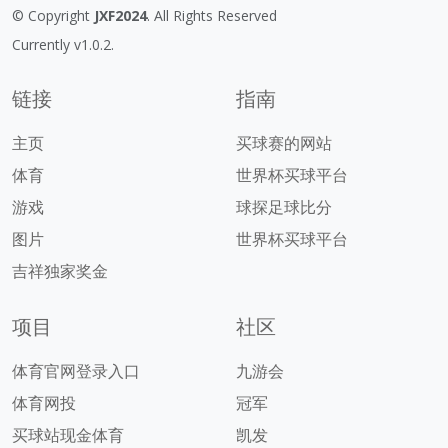
© Copyright
JXF2024
. All Rights Reserved
Currently v1.0.2.
链接
指南
主页
买球赛的网站
体育
世界杯买球平台
游戏
球探足球比分
图片
世界杯买球平台
吉祥独家奖金
项目
社区
体育官网登录入口
九游会
体育网投
冠军
买球站现金体育
凯发