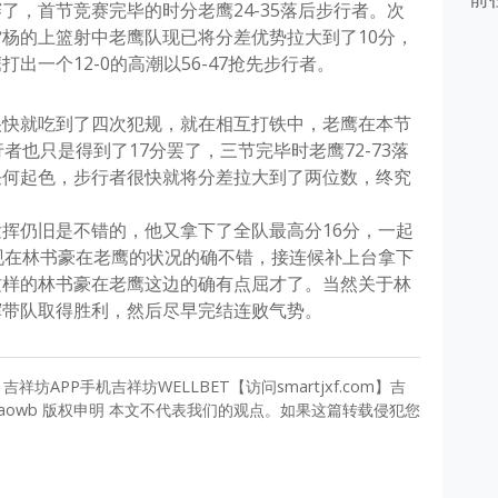
了，首节竞赛完毕的时分老鹰24-35落后步行者。次
杨的上篮射中老鹰队现已将分差优势拉大到了10分，
一个12-0的高潮以56-47抢先步行者。
很快就吃到了四次犯规，就在相互打铁中，老鹰在本节
者也只是得到了17分罢了，三节完毕时老鹰72-73落
任何起色，步行者很快就将分差拉大到了两位数，终究
挥仍旧是不错的，他又拿下了全队最高分16分，一起
现在林书豪在老鹰的状况的确不错，接连候补上台拿下
这样的林书豪在老鹰这边的确有点屈才了。当然关于林
挥带队取得胜利，然后尽早完结连败气势。
祥坊APP手机吉祥坊WELLBET【访问smartjxf.com】吉
haowb 版权申明 本文不代表我们的观点。如果这篇转载侵犯您