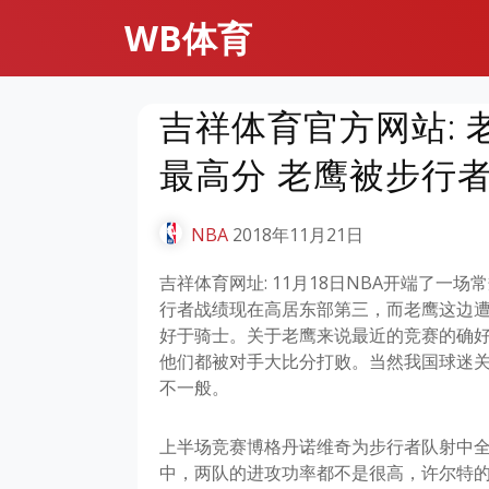
WB体育
吉祥体育官方网站:
最高分 老鹰被步行
NBA
2018年11月21日
吉祥体育网址: 11月18日NBA开端了
行者战绩现在高居东部第三，而老鹰这边
好于骑士。关于老鹰来说最近的竞赛的确
他们都被对手大比分打败。当然我国球迷
不一般。
上半场竞赛博格丹诺维奇为步行者队射中
中，两队的进攻功率都不是很高，许尔特