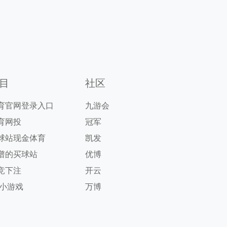
目
社区
育官网登录入口
九游会
育网投
冠军
球站现金体育
凯发
谱的买球站
优博
竞下注
开云
g小游戏
万博