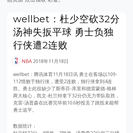
wellbet：杜少空砍32分
汤神失扳平球 勇士负独
行侠遭2连败
NBA
2018年11月18日
wellbet：腾讯体育11月18日讯 勇士在客场以109-
112惜败于独行侠，遭受2连败，独行侠拿到4连
胜。勇士此役缺少了斯蒂芬-库里和德雷蒙德-格林
两大核心，凯文-杜兰特拿下32分仍无力带队取胜，
克雷-汤普森在比赛完毕前10.6秒投丢了跳投未能帮
勇士追平。
数据统计：