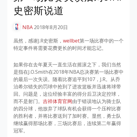
史密斯说道
NBA
2018年8月20日
虽然，感谢J.R史密斯，
wellbet
第一场比赛中的一个
特定事件将需要花费更长的时间才能忘记。
如果你在去年夏天一直生活在摇滚之下，我们当然
是指在J.O.Smith在2018年NBA总决赛第一场比赛中
的最后一次失误。随着比赛追平到107，J.R。从乔
治希尔错失的罚球中抢到了进攻篮板并迅速将球带
回。问题是，这位经验丰富的得分后卫决定控球，
而不是射门。
吉祥体育官网
由于错误地认为骑士队
的四分球，他放弃了球队有机会获得一个压榨比赛
的胜利者，并将比赛送到了加时赛。显然，勇士队
继续赢得那场比赛，三场比赛后，连续第二年赢得
冠军。