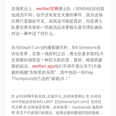
在领奖台上，
wellbet官网
勇士队（与NBA社区的其
他成员不同）似乎没有发生大量的事件，因为这场
比赛只是随处可见。虽然这可能是真的，但是勇士
队赛后更衣室的一些裁员总决赛镜头显示球队确实
对这一事件说了些什么。
在与Steph Curry的播客聊天时，Bill Simmons告
诉全世界，在第一场胜利之后，勇士队更衣室对J.R.
史密斯的感受是一种巨大的欣赏。显然，根据西蒙
斯的说法，
wellbet app
他们不得不拿出关于J.R.惨
败的视频“衣柜里的东西”，其中包括一张Klay
Thompson自己说的“谢谢J.R.！”
© jxf吉祥网手机在线_正规平台_吉祥体育网址 © 吉祥坊
APP手机吉祥坊WELLBET【访问smartjxf.com】吉祥坊
官方网 © 吉祥体育官网，吉祥体育一 Haohaowb 版权申
明 本文不代表我们的观点。如果这篇转载侵犯您的版权，