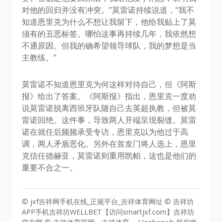
对他的回归并没有冲突。”莫雷诺持续说道，“我不
知道恩里克为什么不想让我留下，他给我贴上了莫
须有的丑恶标签。哪怕这事再持续几年，我依然想
不通原因。但我的确希望领导球队，我的梦想是当
主教练。”
莫雷诺不知道恩里克为何这样对待自己，但《阿斯
报》给出了答案。《阿斯报》指出，恩里克一度劝
说莫雷诺脱离西班牙队随自己去英超执教，但被莫
雷诺回绝。这件事，导致两人开端呈现裂缝。莫雷
诺在就任后频频承受专访，恩里克以为他过于高
调，两人矛盾恶化。另外在首发门将人选上，恩里
克信任德赫亚，莫雷诺则重用凯帕，这也是他们的
重要不合之一。
© jxf吉祥网手机在线_正规平台_吉祥体育网址 © 吉祥坊
APP手机吉祥坊WELLBET【访问smartjxf.com】吉祥坊