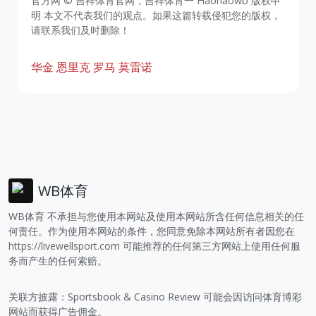
官方网 © 吉祥体育官网，吉祥体育一 Haohaowb 版权申
明 本文不代表我们的观点。如果这篇转载侵犯您的版权，
请联系我们及时删除！
华金
恩里克
罗马
莫雷诺
WB体育
WB体育 不承担与您使用本网站及使用本网站所含任何信息相关的任
何责任。作为使用本网站的条件，您同意免除本网站所有者因您在
https://livewellsport.com
可能推荐的任何第三方网站上使用任何服
务而产生的任何索赔。
关联方披露：Sportsbook & Casino Review 可能会因访问体育博彩
网站而获得广告佣金。