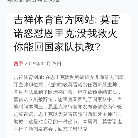
吉祥体育官方网站: 莫雷
诺怒怼恩里克:没我救火
你能回国家队执教?
西甲
2019年11月29日
吉祥体育网址: 在恩里克因照料癌症女儿而辞去西班
牙主帅职位后，他的助教莫雷诺出任西班牙主帅，
并且率队拿到了欧洲杯门票。但在欧预赛结束后，
莫雷诺立刻被辞退，恩里克又回到了国家队中。当
地时间本周三，恩里克举行新闻发布会解说为何驱
赶莫雷诺。恩里克以为莫雷诺想当西班牙主帅而非
助教，这是对自己的一种变节。本周四，莫雷诺也
举行了新闻发布会，回怼了恩里克。