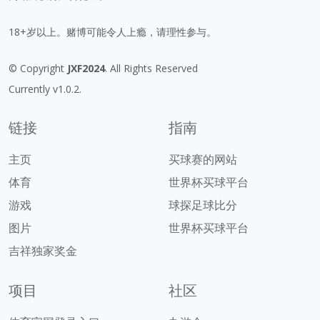
18+岁以上。赌博可能令人上瘾，请理性参与。
© Copyright
JXF2024
. All Rights Reserved
Currently v1.0.2.
链接
指南
主页
买球赛的网站
体育
世界杯买球平台
游戏
球探足球比分
图片
世界杯买球平台
吉祥独家奖金
项目
社区