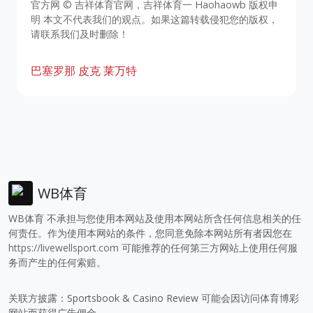
官方网 © 吉祥体育官网，吉祥体育一 Haohaowb 版权申
明 本文不代表我们的观点。如果这篇转载侵犯您的版权，
请联系我们及时删除！
巴塞罗那
皮克
莱万特
WB体育
WB体育 不承担与您使用本网站及使用本网站所含任何信息相关的任
何责任。作为使用本网站的条件，您同意免除本网站所有者因您在
https://livewellsport.com
可能推荐的任何第三方网站上使用任何服
务而产生的任何索赔。
关联方披露：Sportsbook & Casino Review 可能会因访问体育博彩
网站而获得广告佣金。