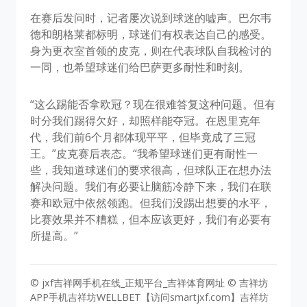
在赛后发问时，记者屡次说到球迷的嘘声。巴尔韦
德和朗格莱都标明，球迷们有权表达自己的感受。
身为更衣室首领的皮克，则在代表球队自我检讨的
一同，也希望球迷们给巴萨更多耐性和时刻。
“这么踢能否拿欧冠？现在很难答复这种问题。但有
时分我们踢得欠好，却照样能夺冠。在恩里克年
代，我们前6个月都体现平平，但毕竟成了三冠
王。”皮克赛后表态。“我希望球迷们更有耐性一
些，我知道球迷们的要求很高，但球队正在想办法
解决问题。我们有必要让脑筋冷静下来，我们在联
赛和欧冠中依然领跑。但我们没踢出想要的水平，
比赛效果并不糟糕，但本应该更好，我们有必要有
所提高。”
© jxf吉祥网手机在线_正规平台_吉祥体育网址 © 吉祥坊
APP手机吉祥坊WELLBET【访问smartjxf.com】吉祥坊