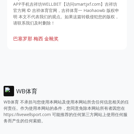
APP手机吉祥坊WELLBET【访问smartjxf.com】吉祥坊
官方网 © 吉祥体育官网，吉祥体育一 Haohaowb 版权申
明 本文不代表我们的观点。如果这篇转载侵犯您的版权，
请联系我们及时删除！
巴塞罗那
梅西
金靴奖
WB体育
WB体育 不承担与您使用本网站及使用本网站所含任何信息相关的任
何责任。作为使用本网站的条件，您同意免除本网站所有者因您在
https://livewellsport.com
可能推荐的任何第三方网站上使用任何服
务而产生的任何索赔。