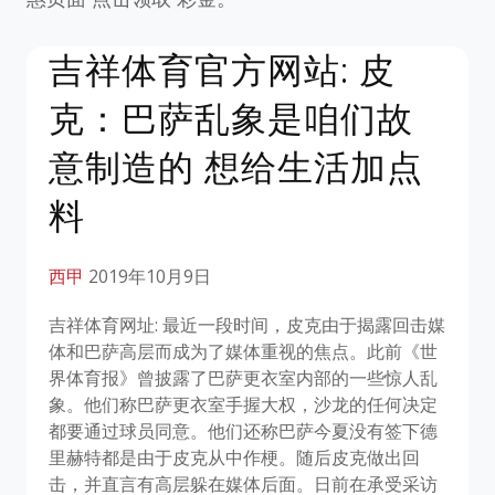
吉祥体育官方网站: 皮
克：巴萨乱象是咱们故
意制造的 想给生活加点
料
西甲
2019年10月9日
吉祥体育网址: 最近一段时间，皮克由于揭露回击媒
体和巴萨高层而成为了媒体重视的焦点。此前《世
界体育报》曾披露了巴萨更衣室内部的一些惊人乱
象。他们称巴萨更衣室手握大权，沙龙的任何决定
都要通过球员同意。他们还称巴萨今夏没有签下德
里赫特都是由于皮克从中作梗。随后皮克做出回
击，并直言有高层躲在媒体后面。日前在承受采访