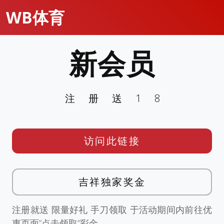
WB体育
新会员
注册送18
访问此链接
吉祥独家奖金
注册就送 限量好礼 手刀领取 于活动期间内前往优
惠页面”点击领取”彩金。