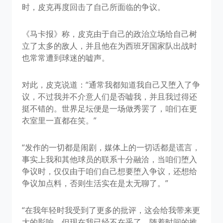
时，皮克再度回击了自己所面临的争议。
《马卡报》称，皮克由于自己的政治立场给自己树
立了太多的敌人，并且他在为西班牙国家队出战时
也常常遭到球迷的嘘声。
对此，皮克说道：“通常我都知道我自己又堕入了争
议，不过我并不介意人们是否嘘我，并且我过得还
挺不错的。世界足坛便是一场做秀罢了，咱们在更
衣室里一直都在笑。”
“发作的一切都是闹剧，媒体上的一切话都是谎言，
事实上我和其他球员的联系十分融洽，当咱们堕入
争议时，仅仅由于咱们自己想要堕入争议，还想给
争议加点料，否则生活实在是太无聊了。”
“在我年轻时我受到了更多的批评，这会给我带来更
大的影响，但现在我已经不在乎了。随着时间的推