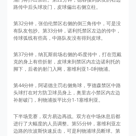
路传中后头球攻门，皮球偏出右侧立柱。
第32分钟，张伯伦禁区右侧的倒三角传中，可是没
有队友包抄。第33分钟，诺利托禁区左边的传中，
传球弧线有些高，中路队友没有得到皮球。
第37分钟，纳瓦斯前场右侧的45度传中，打在范戴
克的身上有些折射，皮球来到禁区内左边诺利托的
脚下，后者的射门入网，塞维利亚1-0利物浦。
第44分钟，阿诺德主罚右侧角球，亨德森禁区中路
头球打在对方防卫球员身上，奥里吉小禁区内左边
补射破门，利物浦扳平比分1-1塞维利亚。
下半场竞赛，双方易边再战。双方在中场休息后都
进行了大幅度的人员调整。第55分钟，塞维利亚左
边路的坎波斯快速反击，可是利物浦球员断球。第