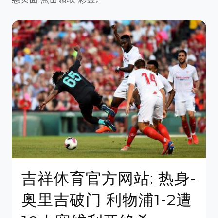
吉祥体育官方网站: 热身-
奥里吉破门 利物浦1-2遭