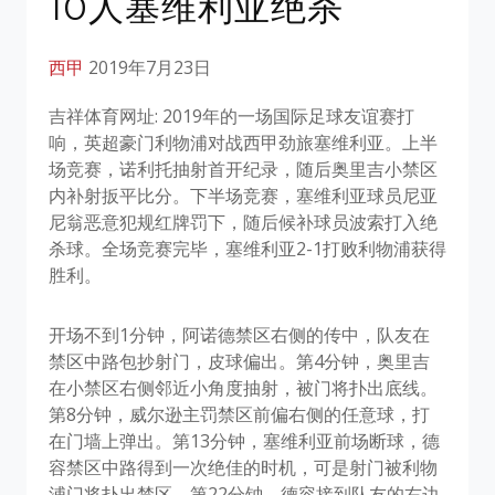
10人塞维利亚绝杀
西甲
2019年7月23日
吉祥体育网址: 2019年的一场国际足球友谊赛打
响，英超豪门利物浦对战西甲劲旅塞维利亚。上半
场竞赛，诺利托抽射首开纪录，随后奥里吉小禁区
内补射扳平比分。下半场竞赛，塞维利亚球员尼亚
尼翁恶意犯规红牌罚下，随后候补球员波索打入绝
杀球。全场竞赛完毕，塞维利亚2-1打败利物浦获得
胜利。
开场不到1分钟，阿诺德禁区右侧的传中，队友在
禁区中路包抄射门，皮球偏出。第4分钟，奥里吉
在小禁区右侧邻近小角度抽射，被门将扑出底线。
第8分钟，威尔逊主罚禁区前偏右侧的任意球，打
在门墙上弹出。第13分钟，塞维利亚前场断球，德
容禁区中路得到一次绝佳的时机，可是射门被利物
浦门将扑出禁区。第22分钟，德容接到队友的右边