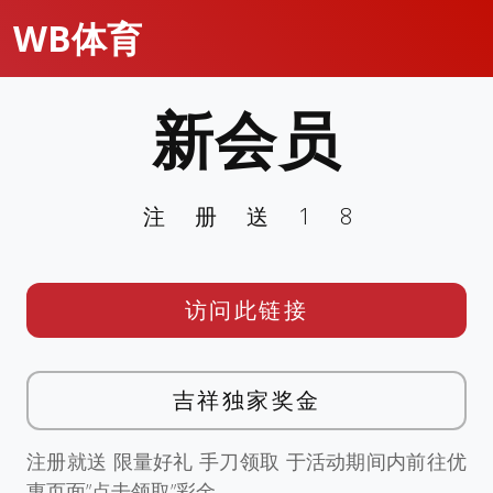
WB体育
新会员
注册送18
访问此链接
吉祥独家奖金
注册就送 限量好礼 手刀领取 于活动期间内前往优
惠页面”点击领取”彩金。