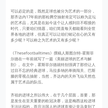
可以必定的是，既然足球也被分为艺术的一部分，
那齐达内17年前的那粒腾空抽射肯定可以称为足坛
的艺术品，尤其是在如今这个让人感到目不暇接的
时代，只要咱们情愿，咱们简直每天都能看到全世
界各地的进球，但真正可以让咱们铭记在心的又有
多少呢？可以称之为艺术的又有多少呢？
《Thesefootballtimes》撰稿人斯图尔特-霍斯菲
尔德在一年前就写了一篇《美丽进球的艺术与解
剖》。在文中，霍斯菲尔德就特别强调了那些让人
过目不忘的经典进球，马拉多纳的单骑闯关、巴斯
滕的零视点抽射，当然，齐达内的天外飞仙天然也
属于艺术品的队伍。
齐祖的进球之所以伟大，在于几个层面，首要，那
是发生在至关重要的欧冠决赛，这是梅西这粒进球
无法比拟的，而且法国人的进球直接让皇马拿到了