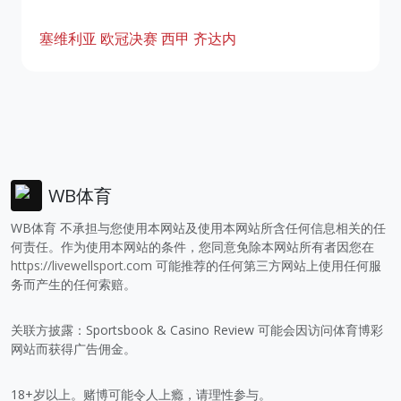
塞维利亚
欧冠决赛
西甲
齐达内
WB体育
WB体育 不承担与您使用本网站及使用本网站所含任何信息相关的任
何责任。作为使用本网站的条件，您同意免除本网站所有者因您在
https://livewellsport.com
可能推荐的任何第三方网站上使用任何服
务而产生的任何索赔。
关联方披露：Sportsbook & Casino Review 可能会因访问体育博彩
网站而获得广告佣金。
18+岁以上。赌博可能令人上瘾，请理性参与。