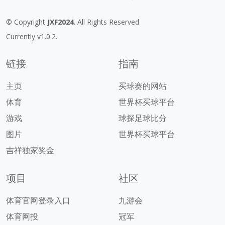
© Copyright
JXF2024
. All Rights Reserved
Currently v1.0.2.
链接
指南
主页
买球赛的网站
体育
世界杯买球平台
游戏
球探足球比分
图片
世界杯买球平台
吉祥独家奖金
项目
社区
体育官网登录入口
九游会
体育网投
冠军