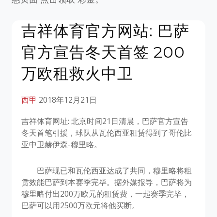
吉祥体育官方网站: 巴萨
官方宣告冬天首签 200
万欧租救火中卫
西甲
2018年12月21日
吉祥体育网址: 北京时间21日清晨，巴萨官方宣告
冬天首笔引援，球队从瓦伦西亚租赁得到了哥伦比
亚中卫赫伊森-穆里略。
巴萨现已和瓦伦西亚达成了共同，穆里略将租
赁效能巴萨到本赛季完毕。据外媒报导，巴萨将为
穆里略付出200万欧元的租赁费，一起赛季完毕，
巴萨可以用2500万欧元将他买断。