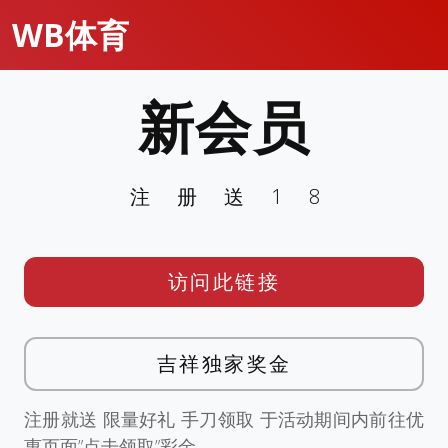
WB体育
新会员
注册送18
访问此链接
吉祥独家奖金
注册就送 限量好礼 手刀领取 于活动期间内前往优
惠页面”点击领取”彩金。