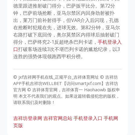
德里跟进推射破门得分，巴萨扳平比分。第72分
钟，巴萨前场抢断，亚马尔禁区内回身劲射被扑
出，莱万门前补射得手，但VAR介入后闪现，孔德
在抢断时犯规在先，进球无效。第82分钟，亚马尔
右路打破下底回传，奥尔莫禁区内得球后抽射破门
得分，巴萨终究2-1反超绝杀巴列卡诺，
手机登录入
口
打破客场连续3次不堪巴列卡诺的尴尬纪录，以3
连胜的强势体现领跑西甲积分榜。
© jxf吉祥网手机在线_正规平台_吉祥体育网址 © 吉祥坊
APP手机吉祥坊WELLBET【访问smartjxf.com】吉祥坊
官方网 © 吉祥体育官网，吉祥体育一 Haohaowb 版权申
明 本文不代表我们的观点。如果这篇转载侵犯您的版权，
请联系我们及时删除！
吉祥坊登录网
吉祥官网总站
手机登录入口
手机网
页版