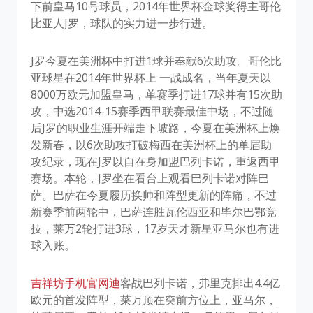
下前皇马10号球员，2014年世界杯金球奖得主哥伦
比亚人J罗，球队的实力进一步行进。
J罗今夏在美洲杯中打进1球并奉献6次助攻。哥伦比
亚球星在2014年世界杯上 一战成名，当年夏天以
8000万欧元加盟皇马，单赛季打进17球并有15次助
攻，中选2014-15赛季西甲联赛最佳中场，不过随
后J罗的职业生涯开端走下坡路，今夏在美洲杯上焕
发新春，以6次助攻打破梅西在美洲杯上的单届助
攻纪录，现在J罗以自在身加盟巴列卡诺，重返西甲
赛场。本轮，J罗坐在看台上观看巴列卡诺对阵巴
萨。巴萨在今夏履历换帅和阵型更新的阵痛，不过
新赛季前两轮中，巴萨连胜瓦伦西亚和毕尔巴鄂竞
技，莱万2轮打进3球，17岁天才新星亚马尔也有进
球入账。
吉祥坊手机官网迪
客战巴列卡诺，弗里克排出4.4亿
欧元的首发阵型，莱万顶在突前方位上，亚马尔，