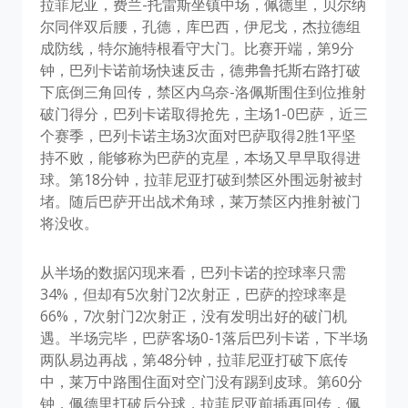
拉菲尼亚，费兰-托雷斯坐镇中场，佩德里，贝尔纳
尔同伴双后腰，孔德，库巴西，伊尼戈，杰拉德组
成防线，特尔施特根看守大门。比赛开端，第9分
钟，巴列卡诺前场快速反击，德弗鲁托斯右路打破
下底倒三角回传，禁区内乌奈-洛佩斯围住到位推射
破门得分，巴列卡诺取得抢先，主场1-0巴萨，近三
个赛季，巴列卡诺主场3次面对巴萨取得2胜1平坚
持不败，能够称为巴萨的克星，本场又早早取得进
球。第18分钟，拉菲尼亚打破到禁区外围远射被封
堵。随后巴萨开出战术角球，莱万禁区内推射被门
将没收。
从半场的数据闪现来看，巴列卡诺的控球率只需
34%，但却有5次射门2次射正，巴萨的控球率是
66%，7次射门2次射正，没有发明出好的破门机
遇。半场完毕，巴萨客场0-1落后巴列卡诺，下半场
两队易边再战，第48分钟，拉菲尼亚打破下底传
中，莱万中路围住面对空门没有踢到皮球。第60分
钟，佩德里打破后分球，拉菲尼亚前插再回传，佩