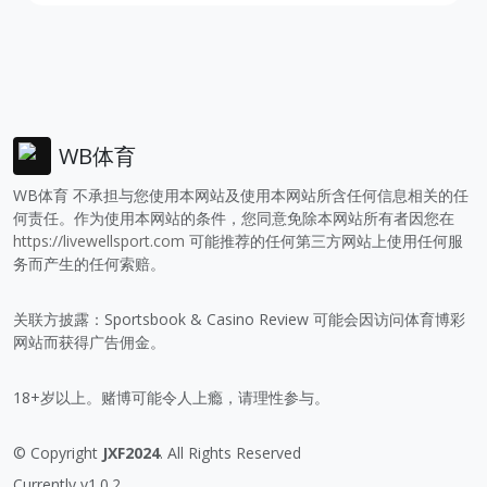
WB体育
WB体育 不承担与您使用本网站及使用本网站所含任何信息相关的任
何责任。作为使用本网站的条件，您同意免除本网站所有者因您在
https://livewellsport.com
可能推荐的任何第三方网站上使用任何服
务而产生的任何索赔。
关联方披露：Sportsbook & Casino Review 可能会因访问体育博彩
网站而获得广告佣金。
18+岁以上。赌博可能令人上瘾，请理性参与。
© Copyright
JXF2024
. All Rights Reserved
Currently v1.0.2.