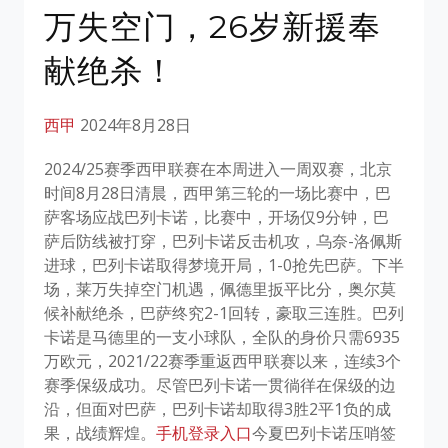
万失空门，26岁新援奉
献绝杀！
西甲
2024年8月28日
2024/25赛季西甲联赛在本周进入一周双赛，北京
时间8月28日清晨，西甲第三轮的一场比赛中，巴
萨客场应战巴列卡诺，比赛中，开场仅9分钟，巴
萨后防线被打穿，巴列卡诺反击机攻，乌奈-洛佩斯
进球，巴列卡诺取得梦境开局，1-0抢先巴萨。下半
场，莱万失掉空门机遇，佩德里扳平比分，奥尔莫
候补献绝杀，巴萨终究2-1回转，豪取三连胜。巴列
卡诺是马德里的一支小球队，全队的身价只需6935
万欧元，2021/22赛季重返西甲联赛以来，连续3个
赛季保级成功。尽管巴列卡诺一贯徜徉在保级的边
沿，但面对巴萨，巴列卡诺却取得3胜2平1负的成
果，战绩辉煌。
手机登录入口
今夏巴列卡诺压哨签