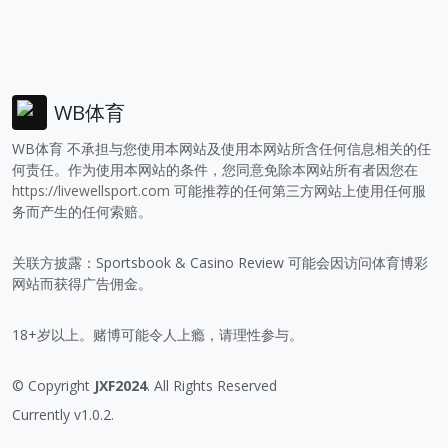
WB体育
WB体育 不承担与您使用本网站及使用本网站所含任何信息相关的任
何责任。作为使用本网站的条件，您同意免除本网站所有者因您在
https://livewellsport.com
可能推荐的任何第三方网站上使用任何服
务而产生的任何索赔。
关联方披露：Sportsbook & Casino Review 可能会因访问体育博彩
网站而获得广告佣金。
18+岁以上。赌博可能令人上瘾，请理性参与。
© Copyright
JXF2024
. All Rights Reserved
Currently v1.0.2.