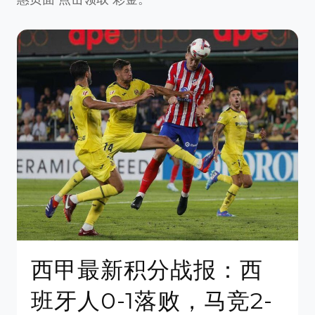
西甲最新积分战报：西
班牙人0-1落败，马竞2-