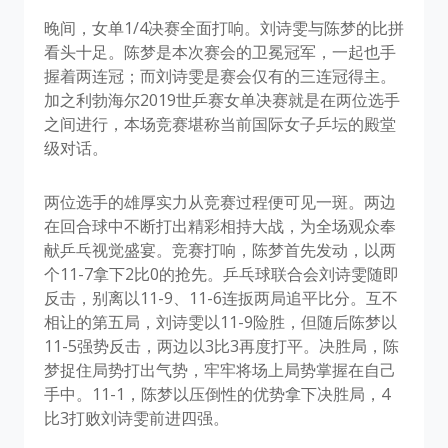
晚间，女单1/4决赛全面打响。刘诗雯与陈梦的比拼
看头十足。陈梦是本次赛会的卫冕冠军，一起也手
握着两连冠；而刘诗雯是赛会仅有的三连冠得主。
加之利勃海尔2019世乒赛女单决赛就是在两位选手
之间进行，本场竞赛堪称当前国际女子乒坛的殿堂
级对话。
两位选手的雄厚实力从竞赛过程便可见一斑。两边
在回合球中不断打出精彩相持大战，为全场观众奉
献乒乓视觉盛宴。竞赛打响，陈梦首先发动，以两
个11-7拿下2比0的抢先。乒乓球联合会刘诗雯随即
反击，别离以11-9、11-6连扳两局追平比分。互不
相让的第五局，刘诗雯以11-9险胜，但随后陈梦以
11-5强势反击，两边以3比3再度打平。决胜局，陈
梦捉住局势打出气势，牢牢将场上局势掌握在自己
手中。11-1，陈梦以压倒性的优势拿下决胜局，4
比3打败刘诗雯前进四强。