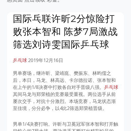
国际乓联许昕2分惊险打
败张本智和 陈梦7局激战
筛选刘诗雯国际乒乓球
乒乓球
2019年12月16日
男单赛场，继许昕、梁靖崑、樊振东、林昀儒之
后，本日，马龙、林高远、卡尔德拉诺、张本智和
在上午的1/8决赛中打败各自对手晋级八强。
乒乓球
其间马龙与郑荣植的竞赛最受重视。两位选手从前
屡次交手，对抗十分激烈。本场竞赛，马龙状态渐
至佳境，分分必争，以4比2筛选郑荣植晋级。
男单1/4决赛打响。许昕与卫冕冠军张本智和打开触