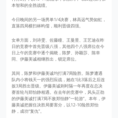
本智和的全胜战绩。
今日晚间的另一场男单1/4决赛，林高远气势如虹，
直落四局横扫林昀儒，顺利晋级四强。
女单方面，刘诗雯、佐藤瞳、王曼昱、王艺迪在昨
日的竞赛中首先晋级八强，其他四个八强席位在今
日上午的竞赛中逐个揭晓，陈梦、孙颖莎、陈幸
同、伊藤美诚相继胜出，锁定席位。
其间，陈梦和伊藤美诚均打满7局险胜。陈梦遭遇
队内小将钱天一的强烈应战，她在1比3落后之后连
扳3局胜出晋级。伊藤美诚则时隔一年再度在总决
赛首轮与郑怡静相遇。在去年的竞赛中，风头正劲
的伊藤美诚打满7局不敌郑怡静“一轮游”。本年，伊
藤美诚把握住决胜局要害分，以12-10险胜郑怡
静，成功“复仇”。