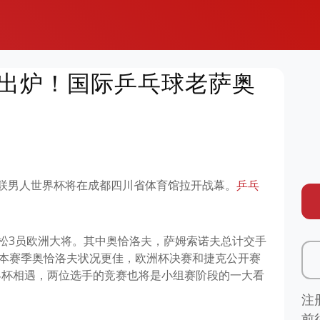
出炉！国际乒乓球老萨奥
国际乒联男人世界杯将在成都四川省体育馆拉开战幕。
乒乓
松3员欧洲大将。其中奥恰洛夫，萨姆索诺夫总计交手
过本赛季奥恰洛夫状况更佳，欧洲杯决赛和捷克公开赛
界杯相遇，两位选手的竞赛也将是小组赛阶段的一大看
注
前