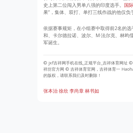
史上第二位闯入男单八强的印度选手。
国
果”，集体、双打、单打三线作战的他仅负
依据赛事规矩，在小组赛中取得前2名的选
和、卡尔德拉诺、波尔、M·法尔克、林昀
军诞生。
© jxf吉祥网手机在线_正规平台_吉祥体育网址 © 吉
祥坊官方网 © 吉祥体育官网，吉祥体育一 Hao
的版权，请联系我们及时删除！
张本治
徐欣
李尚章
林书如