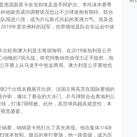
是美国新星卡奈克和埃及选手阿萨尔。李尚洙本赛季
界杯他能否成功调整状况也让不少球迷抱有期待。联合
率队闯进八强，成为乒坛新式兴起的美洲力气。埃及选
2019年度非洲杯的冠军，也带领埃及队在非运会中拔
。
卡尔松和澳大利亚主将胡海明。在2019保加利亚公开
惊心动魄的7局大战，终究阿鲁纳凭借强力正手险胜，闯
国公开赛上从马龙手中抢走两局。澳大利亚公开赛他也
绕2个出线名额展开比拼。法国主将高茨在国际赛场的
筛选许昕，爆出了赛会的大冷门。乒乓球联合会奥地利公
逆转，打满7局惜败。此外，高茨球风颇具观赏性，本
演视觉盛宴。
亚锦赛，纳纳瑟卡然打出了高光表现。他在集体1/4决
横扫张本智和。随后的单打赛场，他一路晋级，成为历