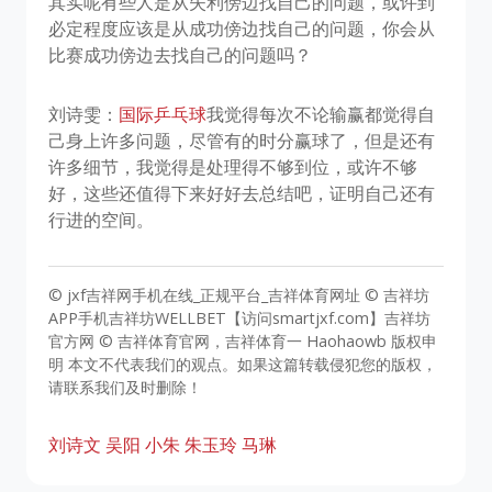
其实呢有些人是从失利傍边找自己的问题，或许到
必定程度应该是从成功傍边找自己的问题，你会从
比赛成功傍边去找自己的问题吗？
刘诗雯：
国际乒乓球
我觉得每次不论输赢都觉得自
己身上许多问题，尽管有的时分赢球了，但是还有
许多细节，我觉得是处理得不够到位，或许不够
好，这些还值得下来好好去总结吧，证明自己还有
行进的空间。
© jxf吉祥网手机在线_正规平台_吉祥体育网址 © 吉祥坊
APP手机吉祥坊WELLBET【访问smartjxf.com】吉祥坊
官方网 © 吉祥体育官网，吉祥体育一 Haohaowb 版权申
明 本文不代表我们的观点。如果这篇转载侵犯您的版权，
请联系我们及时删除！
刘诗文
吴阳
小朱
朱玉玲
马琳