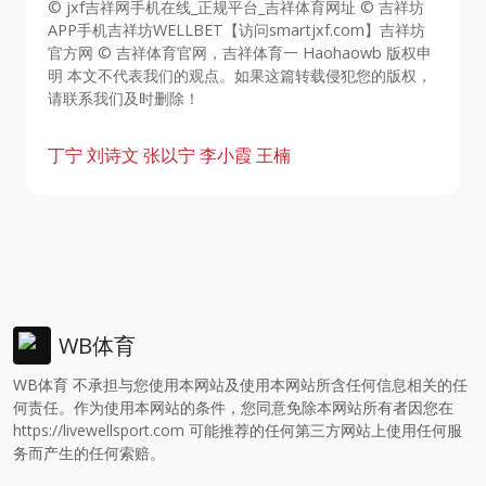
© jxf吉祥网手机在线_正规平台_吉祥体育网址 © 吉祥坊
APP手机吉祥坊WELLBET【访问smartjxf.com】吉祥坊
官方网 © 吉祥体育官网，吉祥体育一 Haohaowb 版权申
明 本文不代表我们的观点。如果这篇转载侵犯您的版权，
请联系我们及时删除！
丁宁
刘诗文
张以宁
李小霞
王楠
WB体育
WB体育 不承担与您使用本网站及使用本网站所含任何信息相关的任
何责任。作为使用本网站的条件，您同意免除本网站所有者因您在
https://livewellsport.com
可能推荐的任何第三方网站上使用任何服
务而产生的任何索赔。