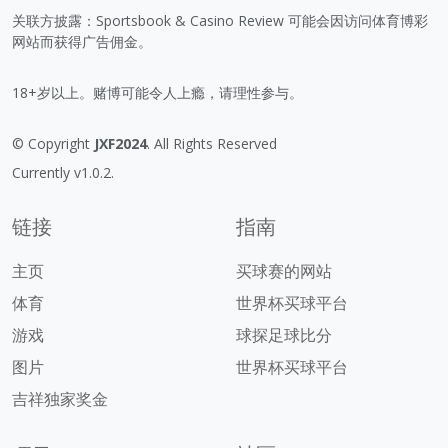
关联方披露：Sportsbook & Casino Review 可能会因访问体育博彩
网站而获得广告佣金。
18+岁以上。赌博可能令人上瘾，请理性参与。
© Copyright
JXF2024
. All Rights Reserved
Currently v1.0.2.
链接
指南
主页
买球赛的网站
体育
世界杯买球平台
游戏
球探足球比分
图片
世界杯买球平台
吉祥独家奖金