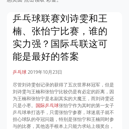
乒乓球联赛刘诗雯和王
楠、张怡宁比赛，谁的
实力强？国际乓联这可
能是最好的答案
乒乓球
2019年10月23日
尽管刘诗雯创记录的获得了五次世界杯冠军，但是
刘诗雯与王楠和张怡宁比较仍是有必定的距离，因
为王楠和张怡宁是名副其实的大魔王，而刘诗雯还
只是小枣。
国际乒乓球
张怡宁作为其时的第一女子
乒乓球单打选手，只需张怡宁参赛，球迷底子就不
担心球队的夺冠问题，特别是张怡宁和王楠同时参
与的比赛，其他选手根本上只能力求站上领奖台，