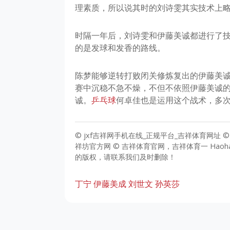
理素质，所以说其时的刘诗雯其实技术上
时隔一年后，刘诗雯和伊藤美诚都进行了
的是发球和发香的路线。
陈梦能够逆转打败闭关修炼复出的伊藤美
赛中沉稳不急不燥，不但不依照伊藤美诚
诚。
乒乓球
何卓佳也是运用这个战术，多
© jxf吉祥网手机在线_正规平台_吉祥体育网址 © 吉
祥坊官方网 © 吉祥体育官网，吉祥体育一 Hao
的版权，请联系我们及时删除！
丁宁
伊藤美成
刘世文
孙英莎