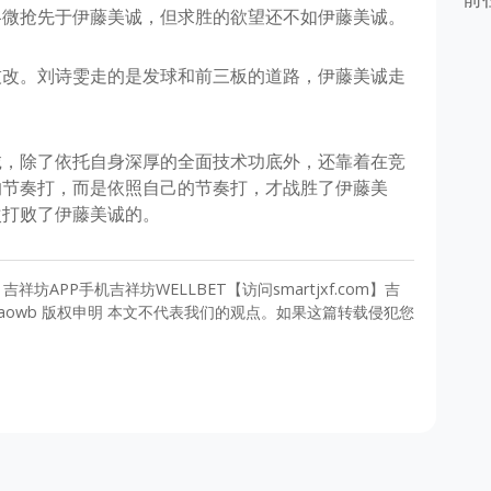
略微抢先于伊藤美诚，但求胜的欲望还不如伊藤美诚。
技改。刘诗雯走的是发球和前三板的道路，伊藤美诚走
诚，除了依托自身深厚的全面技术功底外，还靠着在竞
的节奏打，而是依照自己的节奏打，才战胜了伊藤美
次打败了伊藤美诚的。
祥坊APP手机吉祥坊WELLBET【访问smartjxf.com】吉
haowb 版权申明 本文不代表我们的观点。如果这篇转载侵犯您