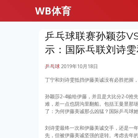
WB体育
乒乓球联赛孙颖莎V
示：国际乓联刘诗雯
乒乓球
2019年10月18日
丁宁和刘诗雯抵挡伊藤美诚没有必胜把握
孙颖莎2-4输给伊藤，并且是大比分2-0
难，差一点也阴沟里翻船。包括王曼昱那
了：为何伊藤美诚那么凶猛？国际乒乓球
刘诗雯最终一次和伊藤美诚交手，还是一
先，但被伊藤美诚坚强的逆转。考虑去年