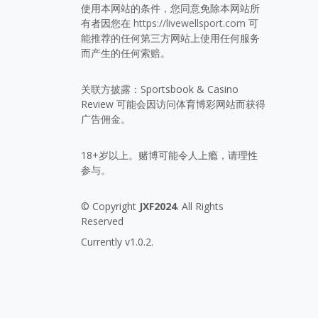
使用本网站的条件，您同意免除本网站所
有者因您在
https://livewellsport.com
可
能推荐的任何第三方网站上使用任何服务
而产生的任何索赔。
关联方披露：Sportsbook & Casino
Review 可能会因访问体育博彩网站而获得
广告佣金。
18+岁以上。赌博可能令人上瘾，请理性
参与。
© Copyright
JXF2024
. All Rights
Reserved
Currently v1.0.2.