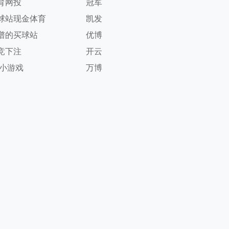
育网投
冠军
球站现金体育
凯发
谱的买球站
优博
竞下注
开云
g小游戏
万博