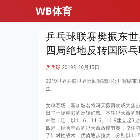
WB体育
乒乓球联赛樊振东世
四局绝地反转国际乓
乒乓球
2019年10月15日
2019世界乒联世界巡回赛德国公开赛结束
生。
女单赛场，新加坡名将冯天薇再次成为焦点
出了一场精彩的反转好戏。本轮冯天薇的
冲劲十足，以11-6、11-6、11-9建
四局，经验丰富的冯天薇放慢节奏，咬住每
了针对性战术，优势逐步拉大，分别以11-5