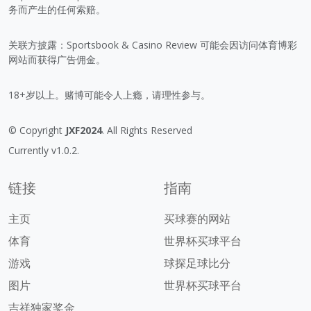
务而产生的任何索赔。
关联方披露：Sportsbook & Casino Review 可能会因访问体育博彩
网站而获得广告佣金。
18+岁以上。赌博可能令人上瘾，请理性参与。
© Copyright
JXF2024
. All Rights Reserved
Currently v1.0.2.
链接
指南
主页
买球赛的网站
体育
世界杯买球平台
游戏
球探足球比分
图片
世界杯买球平台
吉祥独家奖金