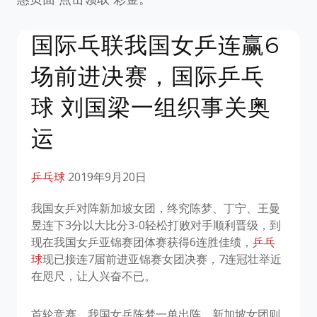
国际乓联我国女乒连赢6
场前进决赛，国际乒乓
球 刘国梁一组织事关奥
运
乒乓球
2019年9月20日
我国女乒对阵新加坡女团，终究陈梦、丁宁、王曼
昱连下3分以大比分3-0轻松打败对手顺利晋级，到
现在我国女乒亚锦赛团体赛获得6连胜佳绩，
乒乓
球
现已接连7届前进亚锦赛女团决赛，7连冠壮举近
在咫尺，让人兴奋不已。
首轮竞赛，我国女乒陈梦一单出阵，新加坡女团则