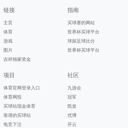
链接
指南
主页
买球赛的网站
体育
世界杯买球平台
游戏
球探足球比分
图片
世界杯买球平台
吉祥独家奖金
项目
社区
体育官网登录入口
九游会
体育网投
冠军
买球站现金体育
凯发
靠谱的买球站
优博
电竞下注
开云