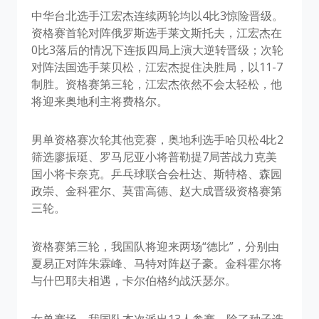
中华台北选手江宏杰连续两轮均以4比3惊险晋级。
资格赛首轮对阵俄罗斯选手莱文斯托夫，江宏杰在
0比3落后的情况下连扳四局上演大逆转晋级；次轮
对阵法国选手莱贝松，江宏杰捉住决胜局，以11-7
制胜。资格赛第三轮，江宏杰依然不会太轻松，他
将迎来奥地利主将费格尔。
男单资格赛次轮其他竞赛，奥地利选手哈贝松4比2
筛选廖振珽、罗马尼亚小将普勒提7局苦战力克美
国小将卡奈克。乒乓球联合会杜达、斯特格、森园
政崇、金科霍尔、莫雷高德、赵大成晋级资格赛第
三轮。
资格赛第三轮，我国队将迎来两场“德比”，分别由
夏易正对阵朱霖峰、马特对阵赵子豪。金科霍尔将
与什巴耶夫相遇，卡尔伯格约战沃瑟尔。