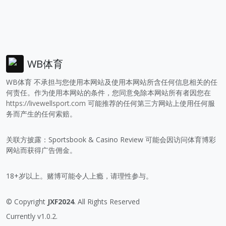
WB体育
WB体育 不承担与您使用本网站及使用本网站所含任何信息相关的任
何责任。作为使用本网站的条件，您同意免除本网站所有者因您在
https://livewellsport.com
可能推荐的任何第三方网站上使用任何服
务而产生的任何索赔。
关联方披露：Sportsbook & Casino Review 可能会因访问体育博彩
网站而获得广告佣金。
18+岁以上。赌博可能令人上瘾，请理性参与。
© Copyright
JXF2024
. All Rights Reserved
Currently v1.0.2.