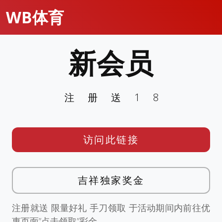
WB体育
新会员
注册送18
访问此链接
吉祥独家奖金
注册就送 限量好礼 手刀领取 于活动期间内前往优
惠页面”点击领取”彩金。