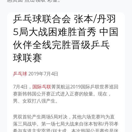
乒乓球联合会 张本/丹羽
5局大战困难胜首秀 中国
伙伴全线完胜晋级乒乓
球联赛
乒乓球
2019年7月4日
7月4日，
国际乓联
菁英航运2019国际乒联世界巡回
赛新韩韩国公开赛正式进入正赛的较量。现在，
男、女双打八强产生。
男双首轮产生两场5局对决，其他六场竞赛均为直
落三局战毕。第一场七局大战来自张本智和/丹羽孝
希与东道主安宰贤/赵大成。本次韩国公开赛也是张