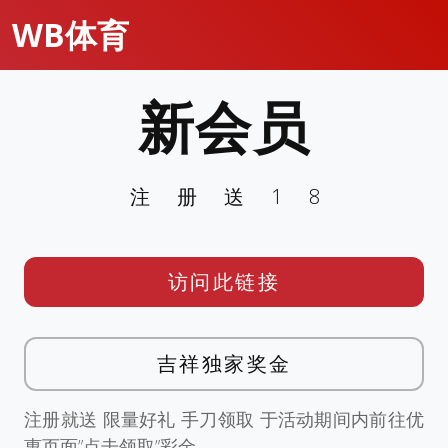
WB体育
新会员
注册送18
访问此链接
吉祥独家奖金
注册就送 限量好礼 手刀领取 于活动期间内前往优
惠页面”点击领取”彩金。