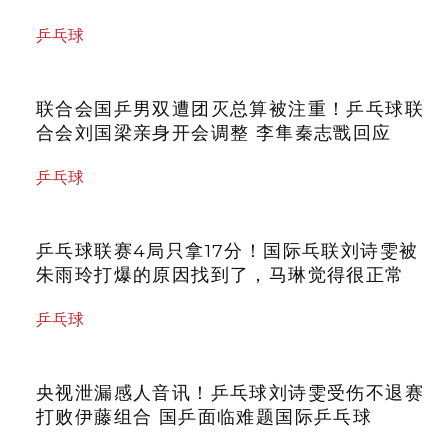
乒乓球
联合会国乒男双遭团灭总算被注重！乒乓球联
合会刘国梁亲身开会调整 李隼秦志戬回应
乒乓球
乒乓球联赛4局只拿17分！国际乓联刘诗雯被
朱雨玲打爆的原因找到了，马琳觉得很正常
乒乓球
央视泄漏感人音讯！乒乓球刘诗雯受伤不退赛
打败伊藤组合 国乒面临难题国际乒乓球