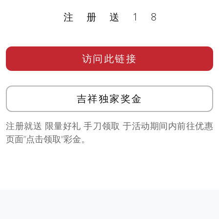
注册送18
访问此链接
吉祥独家奖金
注册就送 限量好礼 手刀领取 于活动期间内前往优惠
页面”点击领取”彩金。