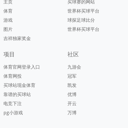
主页
买球赛的网站
体育
世界杯买球平台
游戏
球探足球比分
图片
世界杯买球平台
吉祥独家奖金
项目
社区
体育官网登录入口
九游会
体育网投
冠军
买球站现金体育
凯发
靠谱的买球站
优博
电竞下注
开云
pg小游戏
万博