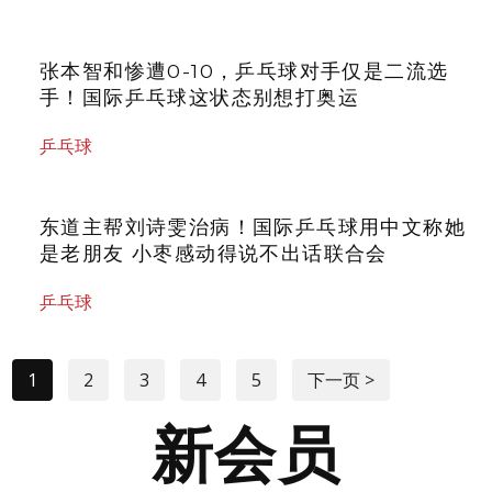
张本智和惨遭0-10，乒乓球对手仅是二流选
手！国际乒乓球这状态别想打奥运
乒乓球
东道主帮刘诗雯治病！国际乒乓球用中文称她
是老朋友 小枣感动得说不出话联合会
乒乓球
1
2
3
4
5
下一页 >
新会员